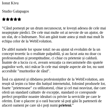
Ionut Kivu
Studio Galapagos
"Când pornești pe un drum necunoscut, te lovești adesea de cele mai
neașteptate piedici. De cele mai multe ori ai nevoie de un ajutor, de
un sfat, de o îndrumare. Noi am găsit toate astea și mult mai mult în
echipa celor de la WebEvolution.
De altfel numele lor spune totul: ne-au ajutat să evoluăm de la un
concept teoretic la o realitate palpabilă, și au facut asta nu doar cu
profesionalism și promptitudine, ci chiar cu prietenie și caldură.
Înainte de a lucra cu ei, aveam senzația ca mecanismele din spatele
paginilor web, nici măcar în cele mai simple aspecte ale lor, nu sunt
accesibile "muritorilor de rând".
Însă cu ajutorul și răbdarea profesioniștilor de la WebEvolution, am
reușit să ieșim cu bine din hatișul internetului, folosind produsele lor,
foarte "prietenoase" cu utilizatorul, chiar și cel mai neavizat, dar care
oferă un standard calitativ de excepție, standard ce corespunde
perfect propriilor noastre idealuri cu privire la serviciile pe care le
oferim. Este o placere și o rară bucurie să poți găsi în partenerii de
afaceri oameni pe care să-i poți numi
prieteni
."